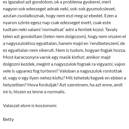
es igazabol azt gondolom, ok a problema gyokerei, mert
nagyon sok edesseget adnak neki, sok-sok gyumolcslevet,
azutan csodalkoznak, hogy nem eszi meg az ebedet. Ezen a
nyaron szinte egesz nap csak edesseget evett, csak este
tudtam neki valami ‘normalisat’ adni a fentiek kozul. Tavaly
telen azt gondoltam (telen nem dolgozom), hogy nem viszem el
a nagyszulokhoz egyaltalan, hanem majd en ‘rendbeteszem’, de
ez egyaltalan nem sikerult. Nem is tudom, hogyan fogjak hozza.
Most karacsonyra varok egy masik kisfiut; amikor majd
dolgozni kezdek, megint a nagyszulok fognak ra vigyazni, vajon
vele is ugyanez fog tortenni? Valoban a nagyszulok rontottak
el, vagy o egy ilyen nehez kisfiu? Mit tehetek/tegyek en ebben a
helyzetben? Hova forduljak? Azt szeretnem, ha azt enne, amit
mi is, hiszen ez lenne a normalis.
Valaszat elore is koszonom:
Betty