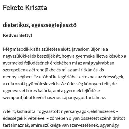
Fekete Kriszta
dietetikus, egészségfejlesztő
Kedves Betty!
Még második kisfia születése előtt, javaslom üljön le a
nagyszülőkkel és beszéljék át, hogy a gyermeke illetve később a
gyermekei fejlődésének érdekében mi az ami gyakrabban
szerepeljen az étrendjükbe és mi az ami ritkán és kis
mennyiségben. Ez utóbbi kategóriába tartoznak az édességek,
a cukrozott gyümölcslevek is. Az édesség könnyen telít, de
ugynevezett üres kalória, ami a gyermek fejlődése
szempontjából kevés hasznos tápanyagot tartalmaz.
A leírt, kisfia által fogyasztott nyersanyagok, élelmiszerek –
édességek kivételével – zömében olyan összetett szénhidrátot
tartalmaznak, amire szüksége van szervezetének, ugyanúgy