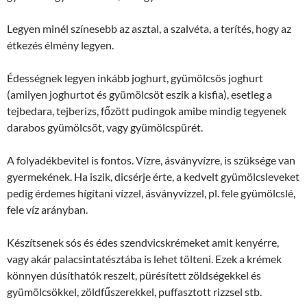
Legyen minél színesebb az asztal, a szalvéta, a terítés, hogy az
étkezés élmény legyen.
Édességnek legyen inkább joghurt, gyümölcsös joghurt
(amilyen joghurtot és gyümölcsöt eszik a kisfia), esetleg a
tejbedara, tejberizs, főzött pudingok amibe mindig tegyenek
darabos gyümölcsöt, vagy gyümölcspürét.
A folyadékbevitel is fontos. Vízre, ásványvízre, is szüksége van
gyermekének. Ha iszik, dicsérje érte, a kedvelt gyümölcsleveket
pedig érdemes hígítani vízzel, ásványvízzel, pl. fele gyümölcslé,
fele víz arányban.
Készítsenek sós és édes szendvicskrémeket amit kenyérre,
vagy akár palacsintatésztába is lehet tölteni. Ezek a krémek
könnyen dúsíthatók reszelt, pürésített zöldségekkel és
gyümölcsökkel, zöldfűszerekkel, puffasztott rizzsel stb.