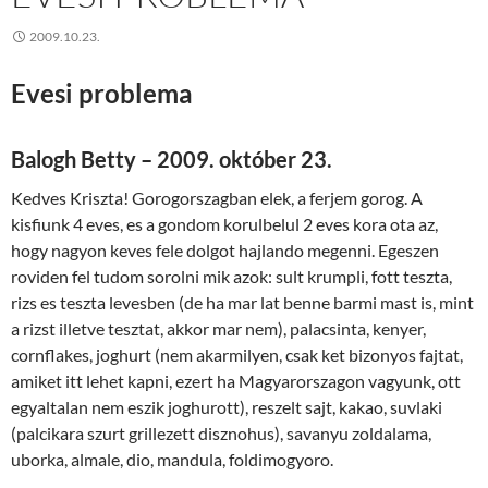
2009.10.23.
Evesi problema
Balogh Betty – 2009. október 23.
Kedves Kriszta! Gorogorszagban elek, a ferjem gorog. A
kisfiunk 4 eves, es a gondom korulbelul 2 eves kora ota az,
hogy nagyon keves fele dolgot hajlando megenni. Egeszen
roviden fel tudom sorolni mik azok: sult krumpli, fott teszta,
rizs es teszta levesben (de ha mar lat benne barmi mast is, mint
a rizst illetve tesztat, akkor mar nem), palacsinta, kenyer,
cornflakes, joghurt (nem akarmilyen, csak ket bizonyos fajtat,
amiket itt lehet kapni, ezert ha Magyarorszagon vagyunk, ott
egyaltalan nem eszik joghurott), reszelt sajt, kakao, suvlaki
(palcikara szurt grillezett disznohus), savanyu zoldalama,
uborka, almale, dio, mandula, foldimogyoro.