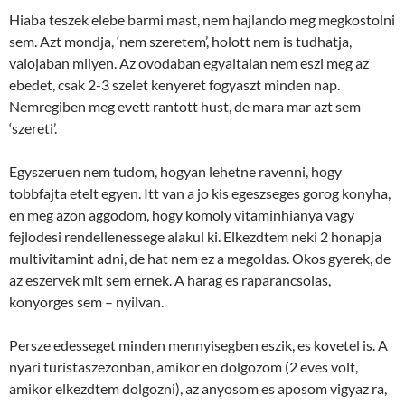
Hiaba teszek elebe barmi mast, nem hajlando meg megkostolni
sem. Azt mondja, ‘nem szeretem’, holott nem is tudhatja,
valojaban milyen. Az ovodaban egyaltalan nem eszi meg az
ebedet, csak 2-3 szelet kenyeret fogyaszt minden nap.
Nemregiben meg evett rantott hust, de mara mar azt sem
‘szereti’.
Egyszeruen nem tudom, hogyan lehetne ravenni, hogy
tobbfajta etelt egyen. Itt van a jo kis egeszseges gorog konyha,
en meg azon aggodom, hogy komoly vitaminhianya vagy
fejlodesi rendellenessege alakul ki. Elkezdtem neki 2 honapja
multivitamint adni, de hat nem ez a megoldas. Okos gyerek, de
az eszervek mit sem ernek. A harag es raparancsolas,
konyorges sem – nyilvan.
Persze edesseget minden mennyisegben eszik, es kovetel is. A
nyari turistaszezonban, amikor en dolgozom (2 eves volt,
amikor elkezdtem dolgozni), az anyosom es aposom vigyaz ra,