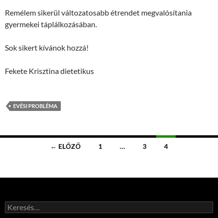
Remélem sikerül változatosabb étrendet megvalósítania
gyermekei táplálkozásában.
Sok sikert kívánok hozzá!
Fekete Krisztina dietetikus
EVÉSI PROBLÉMA
Bejegyzések
← ELŐZŐ
1
…
3
4
navigációja
Keresés: