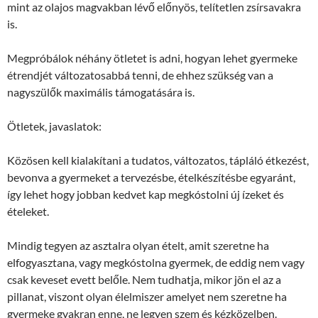
mint az olajos magvakban lévő előnyös, telítetlen zsírsavakra
is.
Megpróbálok néhány ötletet is adni, hogyan lehet gyermeke
étrendjét változatosabbá tenni, de ehhez szükség van a
nagyszülők maximális támogatására is.
Ötletek, javaslatok:
Közösen kell kialakítani a tudatos, változatos, tápláló étkezést,
bevonva a gyermeket a tervezésbe, ételkészítésbe egyaránt,
így lehet hogy jobban kedvet kap megkóstolni új ízeket és
ételeket.
Mindig tegyen az asztalra olyan ételt, amit szeretne ha
elfogyasztana, vagy megkóstolna gyermek, de eddig nem vagy
csak keveset evett belőle. Nem tudhatja, mikor jön el az a
pillanat, viszont olyan élelmiszer amelyet nem szeretne ha
gyermeke gyakran enne, ne legyen szem és kézközelben.