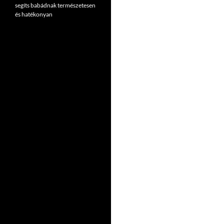
segíts babádnak természetesen
és hatékonyan