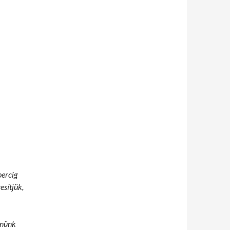
percig
esítjük,
enünk