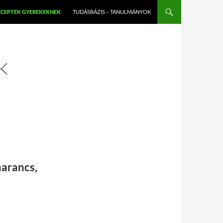
ECEPTEK GYEREKEKNEK
TUDÁSBÁZIS – TANULMÁNYOK
K
narancs,