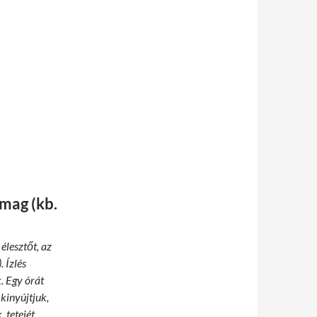
mag (kb.
élesztőt, az
 Ízlés
. Egy órát
kinyújtjuk,
 tetejét