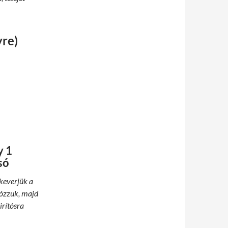
yre)
y 1
só
ekeverjük a
Sózzuk, majd
irítósra