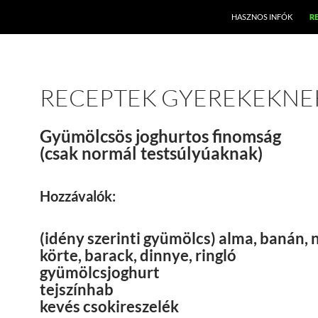
HASZNOS INFÓK
R
RECEPTEK GYEREKEKNE
Gyümölcsös joghurtos finomság
(csak normál testsúlyúaknak)
Hozzávalók:
(idény szerinti gyümölcs) alma, banán, 
körte, barack, dinnye, ringló
gyümölcsjoghurt
tejszínhab
kevés csokireszelék