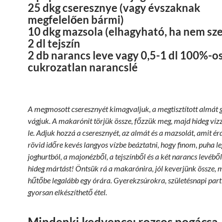
25 dkg cseresznye (vagy évszaknak
megfelelően bármi)
10 dkg mazsola (elhagyható, ha nem sze
2 dl tejszín
2 db narancs leve vagy 0,5-1 dl 100%-o
cukrozatlan narancslé
A megmosott cseresznyét kimagvaljuk, a megtisztított almát 
vágjuk. A makarónit törjük össze, főzzük meg, majd hideg vízz
le. Adjuk hozzá a cseresznyét, az almát és a mazsolát, amit é
rövid időre kevés langyos vízbe beáztatni, hogy finom, puha l
joghurtból, a majonézből, a tejszínből és a két narancs levébő
hideg mártást! Öntsük rá a makarónira, jól keverjünk össze, 
hűtőbe legalább egy órára. Gyerekzsúrokra, születésnapi part
gyorsan elkészíthető étel.
Mindenki kedvence: rozsos pogácsa