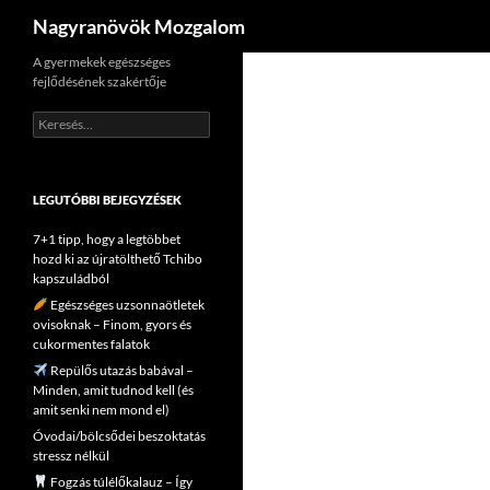
Keresés
Nagyranövök Mozgalom
Kilépés
A gyermekek egészséges
fejlődésének szakértője
a
tartalomba
Keresés:
LEGUTÓBBI BEJEGYZÉSEK
7+1 tipp, hogy a legtöbbet
hozd ki az újratölthető Tchibo
kapszuládból
Egészséges uzsonnaötletek
ovisoknak – Finom, gyors és
cukormentes falatok
Repülős utazás babával –
Minden, amit tudnod kell (és
amit senki nem mond el)
Óvodai/bölcsődei beszoktatás
stressz nélkül
Fogzás túlélőkalauz – Így