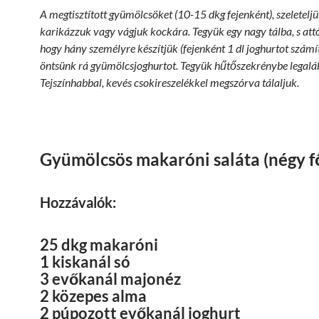
A megtisztított gyümölcsöket (10-15 dkg fejenként), szeleteljü
karikázzuk vagy vágjuk kockára. Tegyük egy nagy tálba, s attó
hogy hány személyre készítjük (fejenként 1 dl joghurtot számí
öntsünk rá gyümölcsjoghurtot. Tegyük hűtőszekrénybe legalá
Tejszínhabbal, kevés csokireszelékkel megszórva tálaljuk.
Gyümölcsös makaróni saláta (négy f
Hozzávalók:
25 dkg makaróni
1 kiskanál só
3 evőkanál majonéz
2 közepes alma
2 púpozott evőkanál joghurt