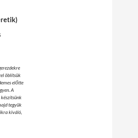
retik)
s
gerezdekre
el öblítsük
rdemes előtte
egyen. A
l készítsünk
majd tegyük
ikra kiváló,