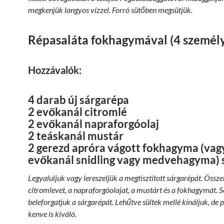
megkenjük langyos vízzel. Forró sütőben megsütjük.
Répasaláta fokhagymával (4 személ
Hozzávalók:
4 darab új sárgarépa
2 evőkanál citromlé
2 evőkanál napraforgóolaj
2 teáskanál mustár
2 gerezd apróra vágott fokhagyma (vag
evőkanál snidling vagy medvehagyma) 
Legyaluljuk vagy lereszeljük a megtisztított sárgarépát. Össz
citromlevet, a napraforgóolajat, a mustárt és a fokhagymát. 
beleforgatjuk a sárgarépát. Lehűtve sültek mellé kínáljuk, de p
kenve is kiváló.