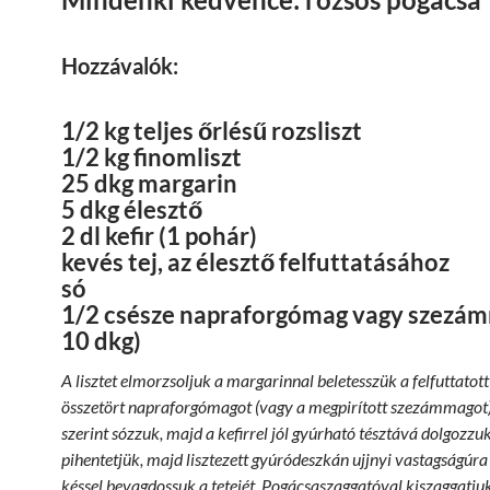
Hozzávalók:
1/2 kg teljes őrlésű rozsliszt
1/2 kg finomliszt
25 dkg margarin
5 dkg élesztő
2 dl kefir (1 pohár)
kevés tej, az élesztő felfuttatásához
só
1/2 csésze napraforgómag vagy szezám
10 dkg)
A lisztet elmorzsoljuk a margarinnal beletesszük a felfuttatott 
összetört napraforgómagot (vagy a megpirított szezámmagot).
szerint sózzuk, majd a kefirrel jól gyúrható tésztává dolgozzuk
pihentetjük, majd lisztezett gyúródeszkán ujjnyi vastagságúra 
késsel bevagdossuk a tetejét. Pogácsaszaggatóval kiszaggatjuk,