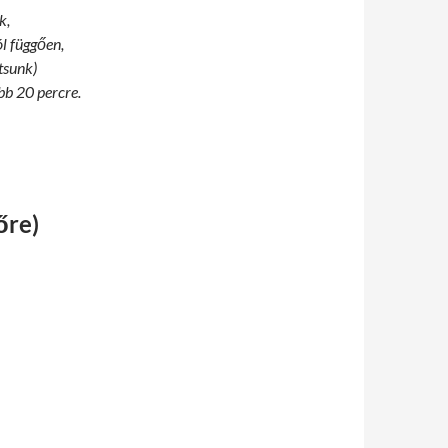
k,
l függően,
tsunk)
bb 20 percre.
őre)