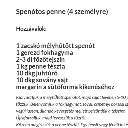
Spenótos penne (4 személyre)
Hozzávalók:
1 zacskó mélyhűtött spenót
1 gerezd fokhagyma
2-3 dl főzőtejszín
1 kg penne tészta
10 dkg juhtúró
10 dkg sovány sajt
margarin a sütőforma kikenéséhez
Kiolvasztjuk a mélyhűtött spenótot, majd saját levében 5-10 
főzzük. Belenyomjuk a fokhagymát, sóval, csipetnyi borssal íz
végül lassan, állandó kevergetés mellett beleöntjük a tejszínt.
Újraforraljuk, majd levesszük a tűzről.
Közben megfőzzük a penne tésztát. Egy tepsit vagy jénait kik