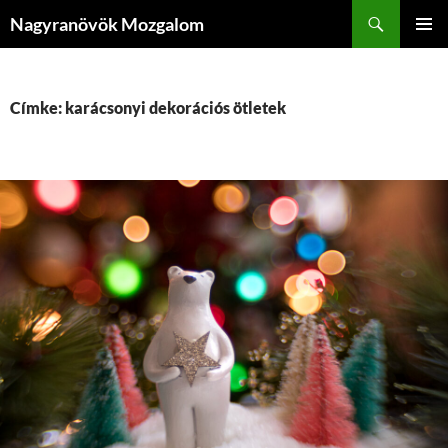
Kilépés
Keresés
Nagyranövök Mozgalom
a
ELSŐDL
tartalomba
MENÜ
Címke: karácsonyi dekorációs ötletek