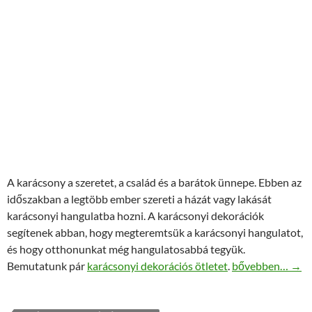
A karácsony a szeretet, a család és a barátok ünnepe. Ebben az
időszakban a legtöbb ember szereti a házát vagy lakását
karácsonyi hangulatba hozni. A karácsonyi dekorációk
segítenek abban, hogy megteremtsük a karácsonyi hangulatot,
és hogy otthonunkat még hangulatosabbá tegyük.
Karácsonyi dekor
Bemutatunk pár
karácsonyi dekorációs ötletet
.
bővebben…
→