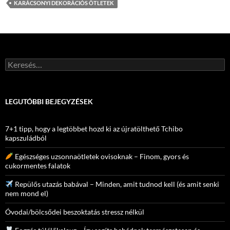
KARÁCSONYI DEKORÁCIÓS ÖTLETEK
Keresés:
LEGUTÓBBI BEJEGYZÉSEK
7+1 tipp, hogy a legtöbbet hozd ki az újratölthető Tchibo
kapszuládból
Egészséges uzsonnaötletek ovisoknak – Finom, gyors és
cukormentes falatok
Repülős utazás babával – Minden, amit tudnod kell (és amit senki
nem mond el)
Óvodai/bölcsődei beszoktatás stressz nélkül