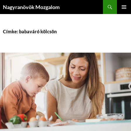
Kilépés
Keresés
Nagyranövök Mozgalom
a
ELSŐDL
tartalomba
MENÜ
Címke: babaváró kölcsön