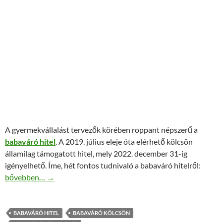
A gyermekvállalást tervezők körében roppant népszerű a
babaváró hitel
. A 2019. július eleje óta elérhető kölcsön
államilag támogatott hitel, mely 2022. december 31-ig
igényelhető. Íme, hét fontos tudnivaló a babaváró hitelről:
7 fontos információ 2021-re, amelyet a babaváró hitelről tudni k
bővebben…
→
BABAVÁRÓ HITEL
BABAVÁRÓ KÖLCSÖN