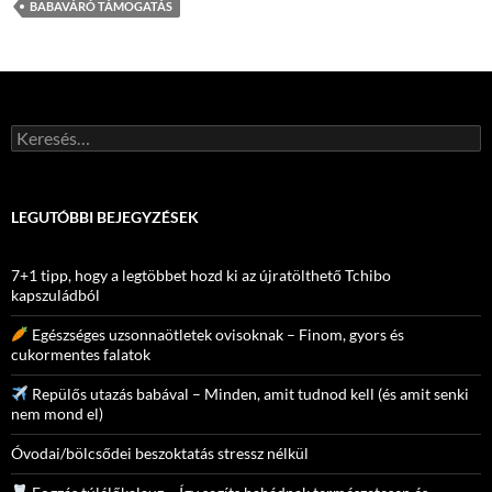
BABAVÁRÓ TÁMOGATÁS
Keresés:
LEGUTÓBBI BEJEGYZÉSEK
7+1 tipp, hogy a legtöbbet hozd ki az újratölthető Tchibo
kapszuládból
Egészséges uzsonnaötletek ovisoknak – Finom, gyors és
cukormentes falatok
Repülős utazás babával – Minden, amit tudnod kell (és amit senki
nem mond el)
Óvodai/bölcsődei beszoktatás stressz nélkül