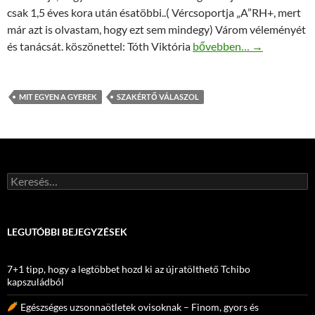
csak 1,5 éves kora után ésatöbbi..( Vércsoportja „A”RH+, mert
már azt is olvastam, hogy ezt sem mindegy) Várom véleményét
Szakértő válaszol – mikor
és tanácsát. köszönettel: Tóth Viktória
bővebben…
→
MIT EGYEN A GYEREK
SZAKÉRTŐ VÁLASZOL
Keresés:
LEGUTÓBBI BEJEGYZÉSEK
7+1 tipp, hogy a legtöbbet hozd ki az újratölthető Tchibo
kapszuládból
Egészséges uzsonnaötletek ovisoknak – Finom, gyors és