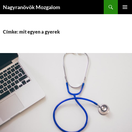
Kilépés
Keresés
Nagyranövök Mozgalom
a
ELSŐDL
tartalomba
MENÜ
Címke: mit egyen a gyerek