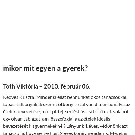
mikor mit egyen a gyerek?
Tóth Viktória – 2010. február 06.
Kedves Kriszta! Mindenki ellát bennünket okos tanácsokkal,
tapasztalt anyukák szerint ötbbnyire túl van dimenzionálva az
ételek bevezetése, mint pl. tej, sertéshús…stb. Létezik valahol
egy olyan táblázat, ami összefoglalja az ételek ideális
bevezetését kisgyermekeknél? Lányunk 1 éves, védőnőnk azt
tanácsolja, hogy sertéshúst 2 éves koráig ne adjunk. Mézet is